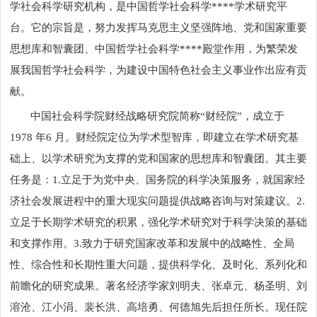
学社会科学研究机构，是中国哲学社会科学****学术研究平
台。它的宗旨是，努力发挥马克思主义坚强阵地、党和国家重要
思想库和智囊团、中国哲学社会科学****殿堂作用，为繁荣发
展我国哲学社会科学，为建设中国特色社会主义事业作出应有贡
献。
中国社会科学院财经战略研究院简称“财经院”，成立于
1978
年
6
月。财经院定位为学术型智库，即建立在学术研究基
础上、以学术研究为支撑的党和国家的思想库和智囊团。其主要
任务是：
1.
立足于为党中央、国务院的科学决策服务，就国家经
济社会发展进程中的重大现实问题提供战略咨询与对策建议。
2.
立足于长期学术研究的积累，强化学术研究对于科学决策的基础
和支撑作用。
3.
致力于研究国家改革和发展中的战略性、全局
性、综合性和长期性重大问题，提供科学化、及时化、系列化和
前瞻化的研究成果。著名经济学家刘明夫、张卓元、杨圣明、刘
溶沧、江小涓、裴长洪、高培勇、何德旭先后担任所长。现任院