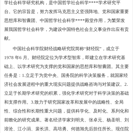
学社会科学研究机构，是中国哲学社会科学****学术研究平
台。它的宗旨是，努力发挥马克思主义坚强阵地、党和国家重要
思想库和智囊团、中国哲学社会科学****殿堂作用，为繁荣发
展我国哲学社会科学，为建设中国特色社会主义事业作出应有贡
献。
中国社会科学院财经战略研究院简称“财经院”，成立于
1978
年
6
月。财经院定位为学术型智库，即建立在学术研究基
础上、以学术研究为支撑的党和国家的思想库和智囊团。其主要
任务是：
1.
立足于为党中央、国务院的科学决策服务，就国家经
济社会发展进程中的重大现实问题提供战略咨询与对策建议。
2.
立足于长期学术研究的积累，强化学术研究对于科学决策的基础
和支撑作用。
3.
致力于研究国家改革和发展中的战略性、全局
性、综合性和长期性重大问题，提供科学化、及时化、系列化和
前瞻化的研究成果。著名经济学家刘明夫、张卓元、杨圣明、刘
溶沧、江小涓、裴长洪、高培勇、何德旭先后担任所长。现任院